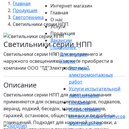
Главная
Интернет магазин
Продукция
Главная
Светотехника
О нас
Светильники серии НПП
Услуги
Продукция
Вакансии
Светильники серии НПП
Подробнее
Светильники серии НПП для внутреннего и
О компании
наружного освещения вы можете приобрести в
Услуги
компании ООО "ТД"Электросистемы".
Все виды
электромонтажных
работ
Описание
Услуги испытательной
Светильники серии НПП для ламп накаливания
лаборатории
применяются для освещения подъездов, подвалов,
Доставка
веранд, лоджий, беседок, мансард, чердаков,
Изготовление
гаражей, остановок, общественных и подсобных
металлических корпусов
помещений. Подходят для наружной установки, а
электрощитов