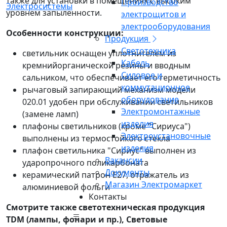
также для установки в помещениях с высоким
Производство
уровнем запыленности.
электрощитов и
электрооборудования
Особенности конструкции:
Продукция
Светотехника
светильник оснащен уплотнителем из
Кабель
кремнийорганической резины и вводным
Силовое и
сальником, что обеспечивает его герметичность
коммутационное
рычаговый запирающий механизм модели
оборудование
020.01 удобен при обслуживании светильников
Электромонтажные
(замене ламп)
изделия
плафоны светильников (кроме "Сириуса")
Электроустановочные
выполнены из термостойкого стекла
изделия
плафон светильника "Сириус" выполнен из
Вакансии
ударопрочного поликарбоната
Документы
керамический патрон Е27, отражатель из
Магазин Электромаркет
алюминиевой фольги
Контакты
Смотрите также светотехническая продукция
TDM (лампы, фонари и пр.), Световые